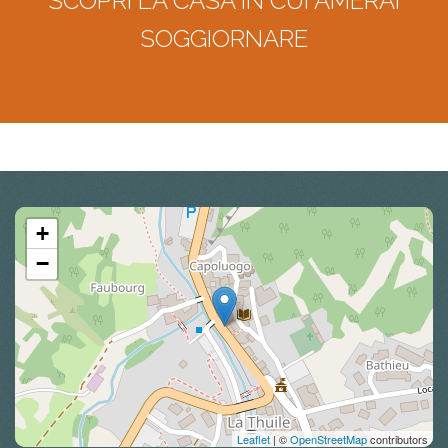
SCOPRI LA CASA IN CUI AMERAI
SOGGIORNARE
+
−
Leaflet
| ©
OpenStreetMap
contributors