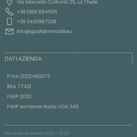
Via Marcello Collomb 25, La Thuile
+39 0165 884505
+39 3400967029
info@guallaimmobili.eu
DATI AZIENDA
P.IVA 01221460072
REA 77421
FIAIP 21133
FIAIP Iscrizione Ruolo VDA 345
Dal lunedì al venerdì 09:30 / 18:30