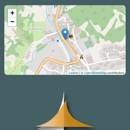
+
−
Leaflet
| ©
OpenStreetMap
contributors