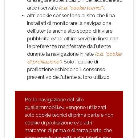
di eseguire autenticazioni per accedere ad
aree riservate
(c.d. "cookie tecnici")
;
altri cookie consentono al sito che li ha
installati di monitorare la navigazione
dell'utente anche allo scopo di inviare
pubblicità e/od offrire servizi in linea con
le preferenze manifestate dall'utente
durante la navigazione in rete
(c.d. "cookie
di profilazione")
. Solo i cookie di
profilazione richiedono il consenso
preventivo dell'utente al loro utilizzo.
Per la navigazione del sito
guallaimmobili.eu vengono utilizzati
solo cookie tecnici di prima parte e non
cookie di profilazione e/o altri
marcatori di prima e di terza parte, che