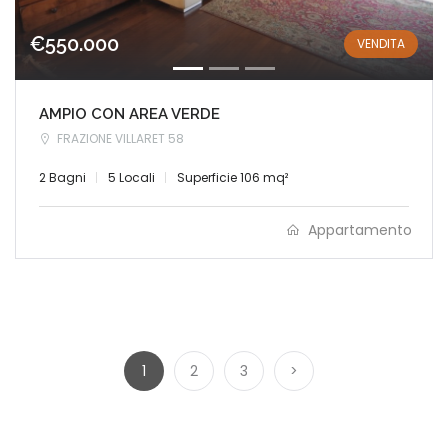
€550.000
VENDITA
AMPIO CON AREA VERDE
FRAZIONE VILLARET 58
2 Bagni
5 Locali
Superficie 106 mq²
Appartamento
1
2
3
>