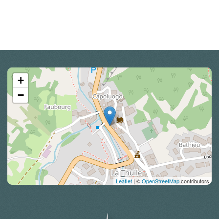
+
−
Leaflet
| ©
OpenStreetMap
contributors