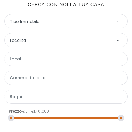
CERCA CON NOI LA TUA CASA
Tipo Immobile
Tipo immobile
Località
Appartamento
Località
Box / Posto auto
Valle d'Aosta
Casa
|-La Thuile
Locale commerciale
|-Pré-Saint-Didier
Rustico
Terreno agricolo
Prezzo
€0
-
€1.401.000
Terreno edificabile