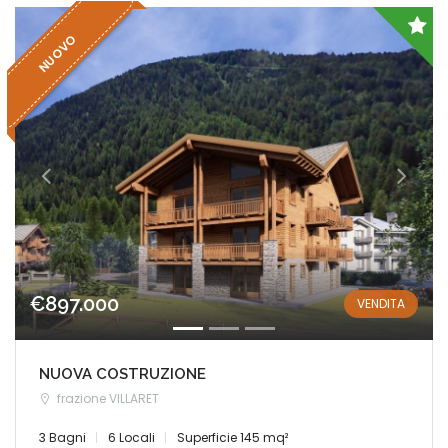
NUOVO
€897.000
VENDITA
NUOVA COSTRUZIONE
frazione VILLARET
3 Bagni
6 Locali
Superficie 145 mq²